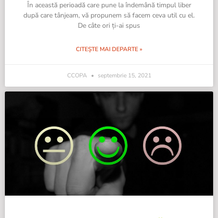
În această perioadă care pune la îndemână timpul liber
după care tânjeam, vă propunem să facem ceva util cu el.
De câte ori ți-ai spus
CITEȘTE MAI DEPARTE »
CCOPA
septembrie 15, 2021