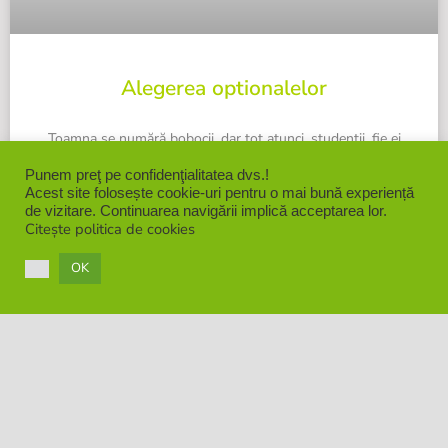
Alegerea optionalelor
Toamna se numără bobocii, dar tot atunci, studenții, fie ei
boboci sau nu, își aleg cursurile pentru anul universitar.
Punem preţ pe confidenţialitatea dvs.!
Completarea contractului de studii este o
Acest site folosește cookie-uri pentru o mai bună experiență
de vizitare. Continuarea navigării implică acceptarea lor.
Citește politica de cookies
CITEȘTE MAI DEPARTE »
OK
CCOPA
septembrie 15, 2021