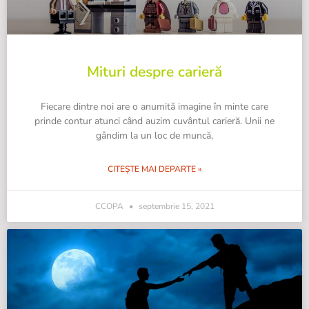
Mituri despre carieră
Fiecare dintre noi are o anumită imagine în minte care
prinde contur atunci când auzim cuvântul carieră. Unii ne
gândim la un loc de muncă,
CITEȘTE MAI DEPARTE »
CCOPA
septembrie 15, 2021