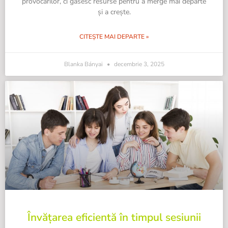
provocărilor, ci găsesc resurse pentru a merge mai departe
și a crește.
CITEȘTE MAI DEPARTE »
Blanka Bányai
decembrie 3, 2025
Învățarea eficientă în timpul sesiunii