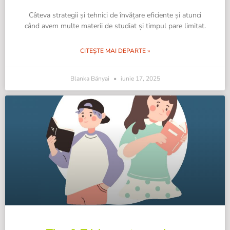
Câteva strategii și tehnici de învățare eficiente și atunci
când avem multe materii de studiat și timpul pare limitat.
CITEȘTE MAI DEPARTE »
Blanka Bányai
iunie 17, 2025