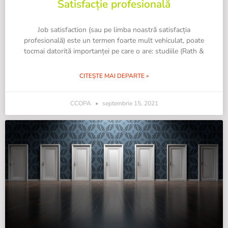
Satisfacție profesională
Job satisfaction (sau pe limba noastră satisfacția
profesională) este un termen foarte mult vehiculat, poate
tocmai datorită importanței pe care o are: studiile (Rath &
CITEȘTE MAI DEPARTE »
CCOPA
septembrie 15, 2021