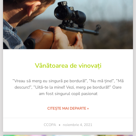
Vânătoarea de vinovați
”Vreau să merg eu singură pe bordură!”, ”Nu mă ține!”, ”Mă
descurc!”, ”Uită-te la mine!! Vezi, merg pe bordură!!” Oare
am fost singurul copil pasionat
CITEȘTE MAI DEPARTE »
CCOPA
noiembrie 4, 2021