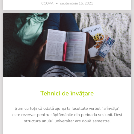
CCOPA
septembrie 15, 2021
Tehnici de învățare
Știm cu toții că odată ajunși la facultate verbul ”a învăța”
este rezervat pentru săptămânile din perioada sesiunii. Deși
structura anului universitar are două semestre,