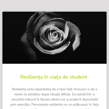
Reziliența în viața de student
Reziliența este capacitatea de a face față stresului și de a
reveni la echilibru după situații dificile. Ea există într-o
anumită măsură în fiecare dintre noi și poate fi dezvoltată
prin exercițiu. Persoanele reziliente nu se prăbușesc în fața