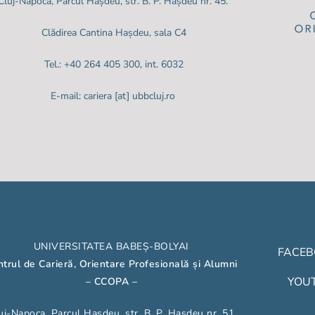
Cluj-Napoca, Parcul Hașdeu, str. B. P. Hașdeu nr. 45.
Clădirea Cantina Hașdeu, sala C4
Tel.: +40 264 405 300, int. 6032
E-mail: cariera [at] ubbcluj.ro
UNIVERSITATEA BABEȘ-BOLYAI
FACE
trul de Carieră, Orientare Profesională și Alumni
YOU
– CCOPA
–
uj-Napoca, Parcul Hașdeu, str. B. P. Hașdeu nr. 51