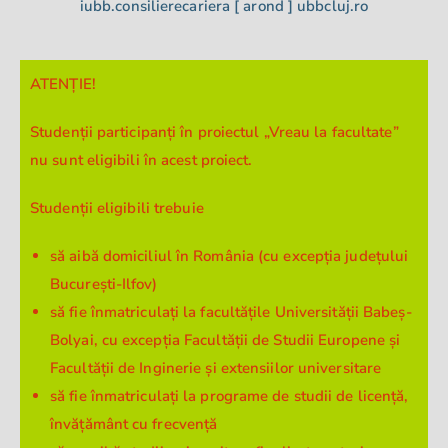
iubb.consilierecariera [ arond ] ubbcluj.ro
ATENȚIE!
Studenții participanți în proiectul „Vreau la facultate”
nu sunt eligibili în acest proiect.
Studenții eligibili trebuie
să aibă domiciliul în România (cu excepția județului
București-Ilfov)
să fie înmatriculați la facultățile Universității Babeș-
Bolyai, cu excepția Facultății de Studii Europene și
Facultății de Inginerie și extensiilor universitare
să fie înmatriculați la programe de studii de licență,
învățământ cu frecvență