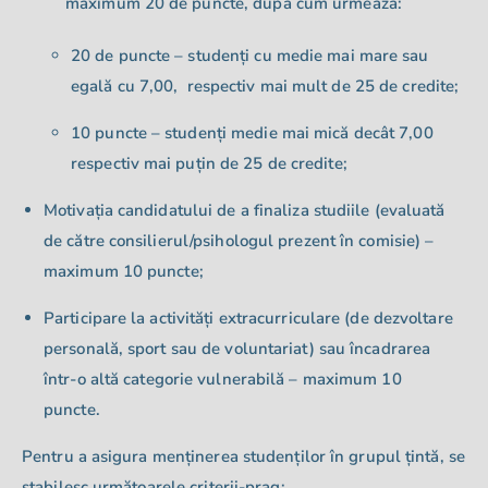
maximum 20 de puncte, după cum urmează:
20 de puncte – studenți cu medie mai mare sau
egală cu 7,00,
respectiv mai mult de 25
de credite;
10 puncte – studenți medie mai mică decât 7,00
respectiv mai puțin de 25 de credite
;
Motivația candidatului de a finaliza studiile (evaluată
de către consilierul/psihologul prezent în comisie) –
maximum 10 puncte;
Participare la activități extracurriculare (de dezvoltare
personală, sport sau de voluntariat) sau încadrarea
într-o altă categorie vulnerabilă – maximum 10
puncte.
Pentru a asigura menținerea studenților în grupul țintă, se
stabilesc următoarele criterii-prag;