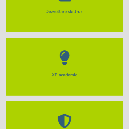
Competențe soft și academice pentru a avea succes la
Dezvoltare skill-uri
profesionist pentru progresul tău educațional.
Sesiuni de recuperare și sprijin din partea unui
XP academic
cale.