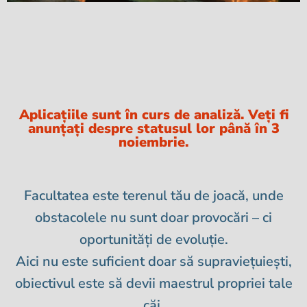
Aplicațiile sunt în curs de analiză. Veți fi
anunțați despre statusul lor până în 3
noiembrie.
Facultatea este terenul tău de joacă, unde
Intră în joc și
obstacolele nu sunt doar provocări – ci
cucerește-ți
oportunități de evoluție.
viitorul
Aici nu este suficient doar să supraviețuiești,
obiectivul este să devii maestrul propriei tale
Un program care te echipează cu
căi.