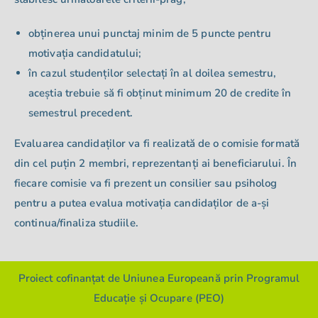
obținerea unui punc
taj minim de 5 puncte pentru
motivația candidatulu
i
;
în cazul studenților selectați în al doilea semestru
,
aceștia trebuie să fi obținut minimum 20 de credite în
semestrul precedent.
Evaluarea candidaților va fi realizată de o comisie formată
din cel puțin 2 membri
,
reprezentanți ai beneficiarului.
În
fiecare comisie va fi prezent un consilier sau psiholog
pentru a putea evalua motivația
candidaților
de a-și
continua
/finaliza
studiile.
Proiect cofinanțat de Uniunea Europeană prin Programul
Educație și Ocupare (PEO)