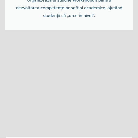
Organizează și susține workshopuri pentru
dezvoltarea competențelor soft și academice, ajutând
studenții să „urce în nivel”.