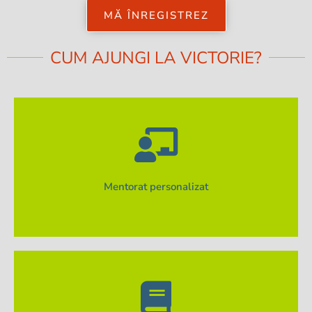
MĂ ÎNREGISTREZ
CUM AJUNGI LA VICTORIE?
de dezvoltare.
Un expert dedicat te ajută să îți conturezi propriul plan
Mentorat personalizat
examene și în viață.