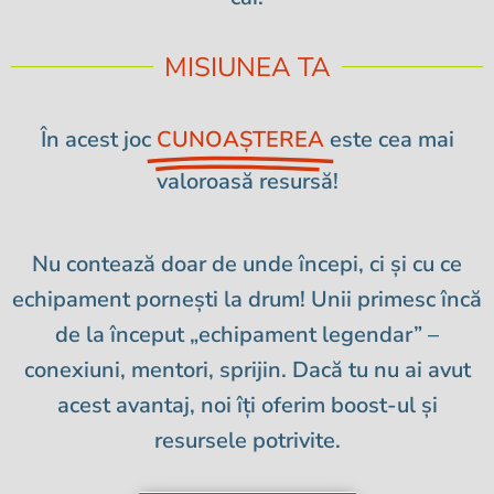
resursele de care ai nevoie pentru a
reuși la facultate și dincolo de ea.
MISIUNEA TA
În acest joc
CUNOAȘTEREA
este cea mai
valoroasă resursă!
Nu contează doar de unde începi, ci și cu ce
echipament pornești la drum! Unii primesc încă
de la început „echipament legendar” –
conexiuni, mentori, sprijin. Dacă tu nu ai avut
acest avantaj,
noi îți oferim boost-ul și
resursele potrivite.