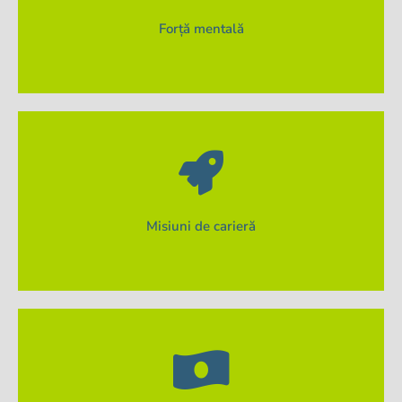
Suport psihologic pentru ca stresul să nu îți stea în
Forță mentală
bune oportunități profesionale.
Consilieri de carieră care te ghidează spre cele mai
Misiuni de carieră
concentra 100% pe învățare.