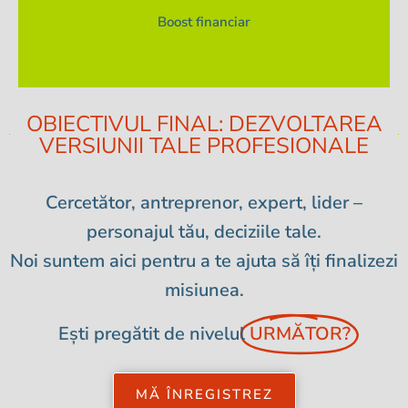
Sprijin pentru cazare și masă, astfel încât să te poți
Boost financiar
OBIECTIVUL FINAL: DEZVOLTAREA
VERSIUNII TALE PROFESIONALE
Cercetător, antreprenor, expert, lider –
personajul tău, deciziile tale.
Noi suntem aici pentru a te ajuta să îți finalizezi
misiunea.
Ești pregătit de nivelul
URMĂTOR?
MĂ ÎNREGISTREZ