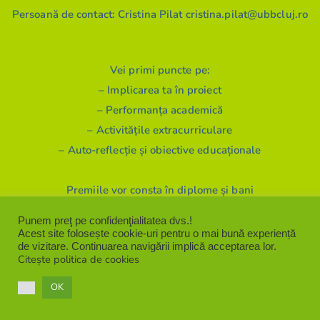
Persoană de contact: Cristina Pilat cristina.pilat@ubbcluj.ro
Vei primi puncte pe:
– Implicarea ta în proiect
– Performanța academică
– Activitățile extracurriculare
– Auto-reflecție și obiective educaționale
Premiile vor consta în diplome și bani
Premiul I: 9 premii x 1.000 lei
Punem preţ pe confidenţialitatea dvs.!
Premiul II: 9 premii x 900 lei
Acest site folosește cookie-uri pentru o mai bună experiență
de vizitare. Continuarea navigării implică acceptarea lor.
Premiul III: 9 premii x 800 lei
Citește politica de cookies
OK
Calendarul ediției iunie-septembrie 2026 (GT1 și GT2)
17 iunie 2026 – lansarea competiției (informarea