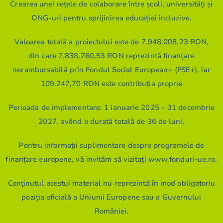
Crearea unei rețele de colaborare între școli, universități și
ONG-uri pentru sprijinirea educației incluzive.
Valoarea totală a proiectului este de
7.948.008,23 RON,
din care
7.838.760,53 RON
reprezintă finanțare
nerambursabilă prin
Fondul Social European+ (FSE+)
, iar
109.247,70 RON
este contribuția proprie
Perioada de implementare: 1 ianuarie 2025 – 31 decembrie
2027,
având o durată totală de
36 de luni
.
Pentru informații suplimentare despre programele de
finanțare europene, vă invităm să vizitați www.fonduri-ue.ro.
Conținutul acestui material nu reprezintă în mod obligatoriu
poziția oficială a Uniunii Europene sau a Guvernului
României.