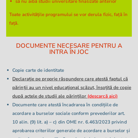
să nu aibă studii universitare finalizate anterior
Toate activitățile programului se vor derula fizic, față în
față.
DOCUMENTE NECESARE PENTRU A
INTRA ÎN JOC
Copie carte de identitate
Declarație pe proprie răspundere care atestă faptul că
părinții au un nivel educațional scăzut, însoțită de copie
după actele de studii ale părinților
(descarcă aici)
Documente care atestă încadrarea în condițiile de
acordare a burselor sociale conform prevederilor art.
10 alin. (9) lit. a) – c) din OME nr. 6.463/2023 privind
aprobarea criteriilor generale de acordare a burselor și