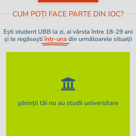
CUM POȚI FACE PARTE DIN JOC?
Ești student UBB la zi, ai vârsta între 18-29 ani
și te regăsești
într-una
din următoarele situații
APLICĂ
universitare finalizate.
părinții tăi nu au studii universitare
Provii dintr-o familie în care părinții tăi nu au studii