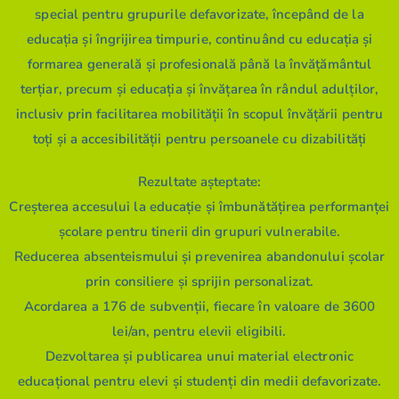
special pentru grupurile defavorizate, începând de la
educația și îngrijirea timpurie, continuând cu educația și
formarea generală și profesională până la învățământul
terțiar, precum și educația și învățarea în rândul adulților,
inclusiv prin facilitarea mobilității în scopul învățării pentru
toți și a accesibilității pentru persoanele cu dizabilități
Rezultate așteptate:
Creșterea accesului la educație și îmbunătățirea performanței
școlare pentru tinerii din grupuri vulnerabile.
Reducerea absenteismului și prevenirea abandonului școlar
prin consiliere și sprijin personalizat.
Acordarea a 176 de subvenții, fiecare în valoare de 3600
lei/an, pentru elevii eligibili.
Dezvoltarea și publicarea unui material electronic
educațional pentru elevi și studenți din medii defavorizate.