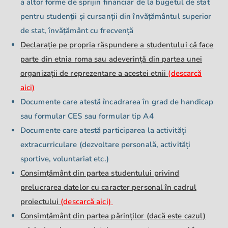
a altor forme de sprijin financiar de la bugetul de stat
pentru studenții și cursanții din învățământul superior
de stat, învățământ cu frecvență
Declarație pe propria răspundere a studentului că face
parte din etnia roma sau adeverință din partea unei
organizații de reprezentare a acestei etnii
(descarcă
aici)
Documente care atestă încadrarea în grad de handicap
sau formular CES sau formular tip A4
Documente care atestă participarea la activități
extracurriculare (dezvoltare personală, activități
sportive, voluntariat etc.)
C
onsimțământ din partea studentului privind
prelucrarea datelor cu caracter personal în cadrul
proiectului
(descarcă aici)
C
onsimțământ din partea părinților (dacă este cazul)