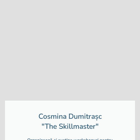
Cosmina Dumitrașc
"The Skillmaster"