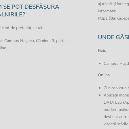
ajută să-ți înțeleg
 SE POT DESFĂȘURA
informată:
ÂLNIRILE?
https://clinicade
 cont de preferințele tale:
UNDE GĂSE
ic
: Campus Hașdeu, Căminul 3, parter
line
Fizic
Campus Hașdeu
Online
Clinica virtu
Aplicații mobi
DATA Lab (Apl
modern psihoe
destinat antren
vizează stăril