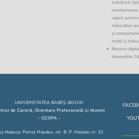
tranzitorii; A
monitorizarea z
raport persona
măsurători aut
și comportamen
mobil și măsur
Resurse digita
disponibile 24
UNIVERSITATEA BABEȘ-BOLYAI
FACE
trul de Carieră, Orientare Profesională și Alumni
YOU
– CCOPA
–
uj-Napoca, Parcul Hașdeu, str. B. P. Hașdeu nr. 51