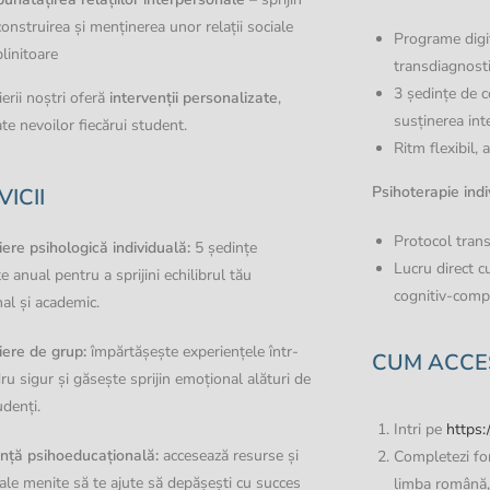
construirea și menținerea unor relații sociale
Programe digit
linitoare
transdiagnosti
3 ședințe de c
ierii noștri oferă
intervenții personalizate
,
susținerea int
te nevoilor fiecărui student.
Ritm flexibil, 
Psihoterapie indi
VICII
Protocol trans
iere psihologică individuală:
5 ședințe
Lucru direct 
te anual pentru a sprijini echilibrul tău
cognitiv-com
al și academic.
iere de grup:
împărtășește experiențele într-
CUM ACCES
ru sigur și găsește sprijin emoțional alături de
udenți.
Intri pe
https:
nță psihoeducațională:
accesează resurse și
Completezi for
ale menite să te ajute să depășești cu succes
limba română,