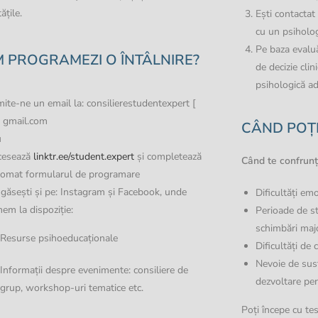
tățile.
Ești contactat
cu un psiholog 
Pe baza evaluă
 PROGRAMEZI O ÎNTÂLNIRE?
de decizie clin
psihologică ad
mite-ne un email la: consilierestudentexpert [
] gmail.com
CÂND POȚ
u
cesează
linktr.ee/student.expert
și completează
Când te confrunți
tomat formularul de programare
găsești și pe: Instagram și Facebook, unde
Dificultăți e
em la dispoziție:
Perioade de st
schimbări maj
Resurse psihoeducaționale
Dificultăți de
Nevoie de sus
Informații despre evenimente: consiliere de
dezvoltare pe
grup, workshop-uri tematice etc.
Poți începe cu tes