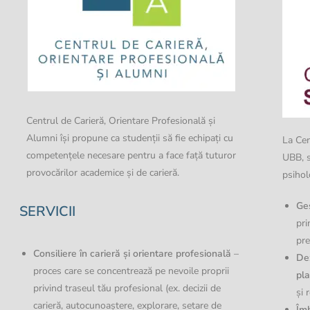
Centrul de Carieră, Orientare Profesională și
Alumni îşi propune ca studenţii să fie echipaţi cu
La Cen
competenţele necesare pentru a face faţă tuturor
UBB, s
provocărilor academice şi de carieră.
psihol
Ges
SERVICII
pri
pre
Consiliere în carieră și orientare profesională
–
Dez
proces care se concentrează pe nevoile proprii
pla
privind traseul tău profesional (ex. decizii de
și 
carieră, autocunoaștere, explorare, setare de
Îmb