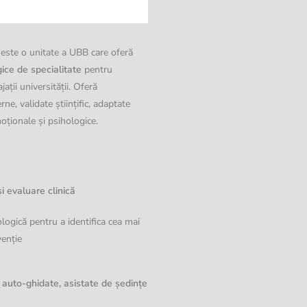
 este o unitate a UBB care oferă
gice de specialitate
pentru
jații universității. Oferă
ne, validate științific, adaptate
oționale și psihologice.
i evaluare clinică
logică pentru a identifica cea mai
venție
e auto-ghidate, asistate de ședințe