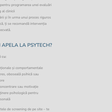
 pentru programarea unei evaluări
al clinicii
rii și în urma unui proces riguros
ică, ți se recomandă intervenția
ecvată.
I APELA LA
PSYTECH
?
 cu:
moționale și comportamentale
res, oboseală psihică sau
ore
 concentrare sau motivație
ținere psihologică pentru
rsonală
tele de screening de pe site – te