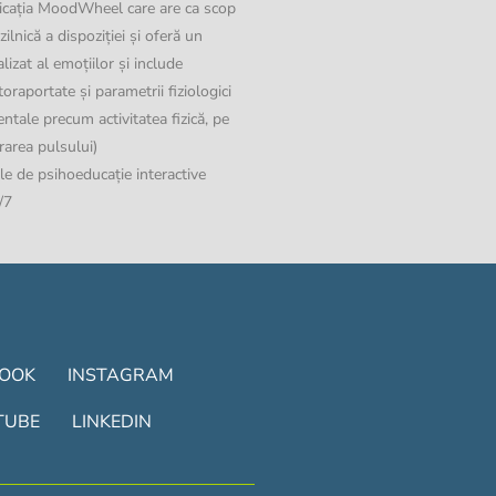
plicația MoodWheel care are ca scop
ilnică a dispoziției și oferă un
lizat al emoțiilor și include
oraportate și parametrii fiziologici
tale precum activitatea fizică, pe
area pulsului)
le de psihoeducație interactive
/7
BOOK
INSTAGRAM
TUBE
LINKEDIN