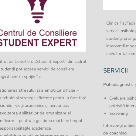
Clinica PsyTech
servicii psiholo
studenții și anga
intervenții moder
nevoilor tale em
trul de Consiliere „Student Expert” din cadrul
tudenții pot accesa servicii de consiliere
SERVICII
ogică pentru sprijin în:
Psihodiagnostic ș
tionarea stresului și a emoțiilor dificile
–
n tehnici și strategii eficiente pentru a face față
Evaluare psiho
siunilor vieții academice și personale.
potrivită inter
voltarea abilităților de organizare și
Screening
nificare
– pentru a gestiona mai bine timpul
Intervenții onlin
responsabilitățile academice.
de coaching
unătățirea relațiilor interpersonale
– sprijin