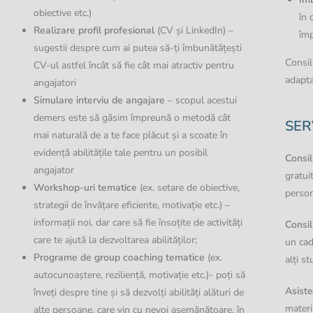
obiective etc.)
în 
Realizare profil profesional
(CV și LinkedIn) –
împ
sugestii despre cum ai putea să-ți îmbunătățești
Consil
CV-ul astfel încât să fie cât mai atractiv pentru
adapta
angajatori
Simulare interviu de angajare
– scopul acestui
demers este să găsim împreună o metodă cât
SER
mai naturală de a te face plăcut și a scoate în
evidență abilitățile tale pentru un posibil
Consil
angajator
gratui
Workshop-uri tematice
(ex. setare de obiective,
person
strategii de învățare eficiente, motivație etc.) –
informații noi, dar care să fie însoțite de activități
Consil
care te ajută la dezvoltarea abilităților;
un cad
Programe de group coaching tematice
(ex.
alți st
autocunoaștere, reziliență, motivație etc.)- poți să
Asiste
înveți despre tine și să dezvolți abilități alături de
materi
alte persoane, care vin cu nevoi asemănătoare, în