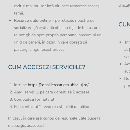
dificul
cadrul mai multor întâlniri care urmăresc aceeași
temă.
Resurse utile online
– pe rețelele noastre de
CUM
socializare găsești articole sau fișe de lucru care
te pot ghida spre propria persoană, precum și un
ghid de carieră, în cazul în care dorești să
Tri
parcurgi singur acest proces.
at 
sa
Ac
CUM ACCESEZI SERVICIILE?
au
Ne 
Intri pe
https://consilierecariera.ubbcluj.ro/
pun
Alegi serviciul pe care dorești să îl accesezi
Completezi formularul
Ești contactat în vederea stabilirii detaliilor.
În cazul în care ești curios de resursele utile puse la
dispoziție, accesează