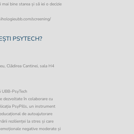
i mai bine starea și să iei o decizie
psihologieubb.com/screening/
ȘTI PSYTECH?
, Clădirea Cantinei, sala H4
ală UBB-PsyTech
le dezvoltate în colaborare cu
icația PsyPills, un instrument
ducațional de autoajutorare
ării rezilienței la stres și care
e emoționale negative moderate și