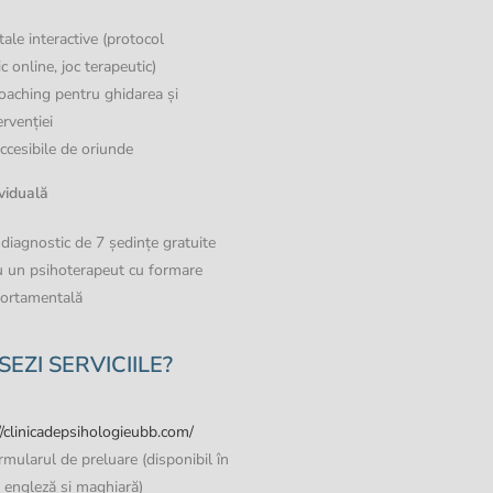
ale interactive (protocol
c online, joc terapeutic)
oaching pentru ghidarea și
ervenției
accesibile de oriunde
viduală
diagnostic de 7 ședințe gratuite
cu un psihoterapeut cu formare
portamentală
EZI SERVICIILE?
//clinicadepsihologieubb.com/
mularul de preluare (disponibil în
 engleză și maghiară)