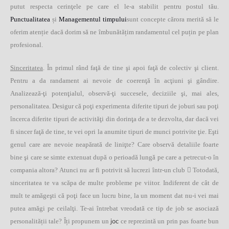
putut respecta cerinţele pe care el le-a stabilit pentru postul tău.
Punctualitatea
și
Managementul timpului
sunt concepte cărora merită să le
oferim atenție dacă dorim să ne îmbunătățim randamentul cel puțin pe plan
profesional.
Sinceritatea
. În primul rând faţă de tine şi apoi faţă de colectiv şi client.
Pentru a da randament ai nevoie de coerenţă în acţiuni şi gândire.
Analizează-ţi potenţialul, observă-ţi succesele, deciziile şi, mai ales,
personalitatea. Desigur că poţi experimenta diferite tipuri de joburi sau poţi
încerca diferite tipuri de activităţi din dorinţa de a te dezvolta, dar dacă vei
fi sincer faţă de tine, te vei opri la anumite tipuri de munci potrivite ţie. Eşti
genul care are nevoie neapărată de liniţte? Care observă detaliile foarte
bine şi care se simte extenuat după o perioadă lungă pe care a petrecut-o în
compania altora? Atunci nu ar fi potrivit să lucrezi într-un club

Totodată,
sinceritatea te va scăpa de multe probleme pe viitor. Indiferent de cât de
mult te amăgeşti că poţi face un lucru bine, la un moment dat nu-i vei mai
putea amăgi pe ceilalţi. Te-ai întrebat vreodată ce tip de job se asociază
joc
personalității tale? Îți propunem un
ce reprezintă un prin pas foarte bun