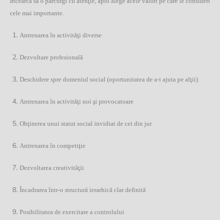
Încearcă să o parcurgi cu atenţie, apoi alege acele valori pe care le consideri
cele mai importante.
Antrenarea în activităţi diverse
Dezvoltare profesională
Deschidere spre domeniul social (oportunitatea de a-i ajuta pe alţii)
Antrenarea în activităţi noi şi provocatoare
Obţinerea unui statut social invidiat de cei din jur
Antrenarea în competiţie
Dezvoltarea creativităţii
Încadrarea într-o structură ierarhică clar definită
Posibilitatea de exercitare a controlului