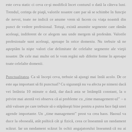
este ceva static ci ceva ce-şi modifică încet conturul o dată la câteva luni.
Trendul, cerinţa de piaţă, valorile noastre care par să se schimbe în funcţie
de nevoi, toate ne indică ce anume vrem să facem cu viaţa noastră din
punct de vedere profesional. Totuşi, există anumite segmente care rămân
aceleaşi, indiferent de ce alegem sau unde mergem să profesăm. Valorile
profesionale sunt aceleaşi, aproape în orice domeniu. Nu trebuie să ne
aşteptăm la nişte valori clar delimitate de celelalte segmente ale vieţii
noastre. De cele mai multe ori le vom regăsi sub diferite forme în aproape
toate celelalte domenii.
Punctualitatea
. Ca să începi ceva, trebuie să ajungi mai întâi acolo. De ce
este aşa important să fii punctual? Cu siguranţă nu va afecta pe nimeni dacă
vei întârzia 10 minute o dată, dar dacă asta se întâmplă constant, la o
privire mai atentă vei observa că ai probleme cu „time management-ul” – o
altă valoare pe care trebuie să o stăpâneşti bine pentru a putea face faţă unei
agende importante. Un „time management” prost va crea haos. Haosul va
duce la oboseală, atât psihică cât şi fizică, ceea ce înseamnă un randament
scăzut. Iar un randament scăzut în ochii angajatorului înseamnă că nu ai