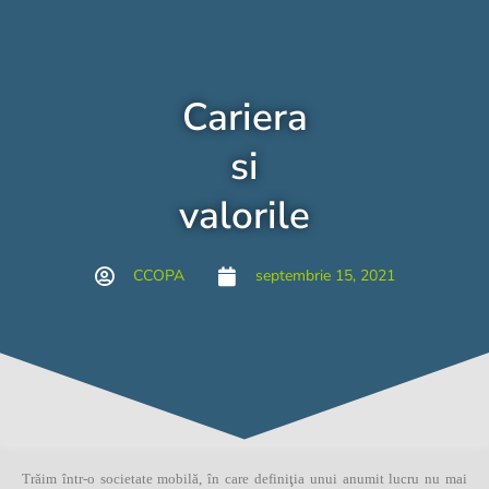
Cariera
si
valorile
CCOPA
septembrie 15, 2021
Trăim într-o societate mobilă, în care definiţia unui anumit lucru nu mai