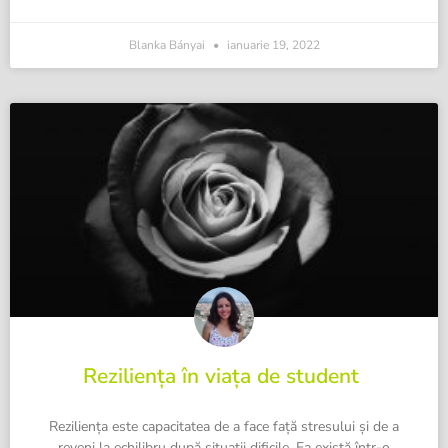
Blanka Bányai
ianuarie 19, 2022
Reziliența în viața de student
Reziliența este capacitatea de a face față stresului și de a
reveni la echilibru după situații dificile. Ea există într-o