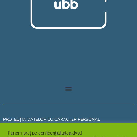
PROTECȚIA DATELOR CU CARACTER PERSONAL
POLITICA DE COOKIES
Punem preţ pe confidenţialitatea dvs.!