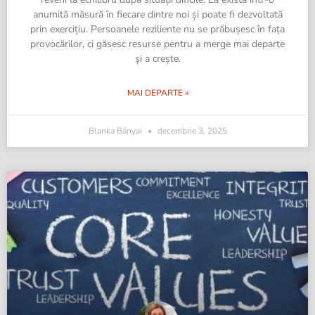
anumită măsură în fiecare dintre noi și poate fi dezvoltată
prin exercițiu. Persoanele reziliente nu se prăbușesc în fața
provocărilor, ci găsesc resurse pentru a merge mai departe
și a crește.
MAI DEPARTE »
Blanka Bányai
decembrie 3, 2025