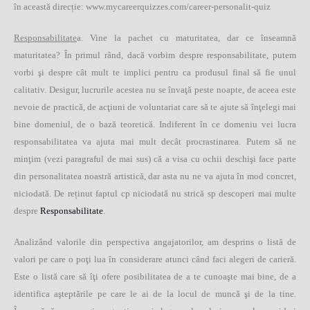
în această direcție:
.
www.mycareerquizzes.com/career-personalit-quiz
Responsabilitate
a. Vine la pachet cu maturitatea, dar ce înseamnă
maturitatea? În primul rând, dacă vorbim despre responsabilitate, putem
vorbi şi despre cât mult te implici pentru ca produsul final să fie unul
calitativ. Desigur, lucrurile acestea nu se învaţă peste noapte, de aceea este
nevoie de practică, de acţiuni de voluntariat care să te ajute să înţelegi mai
bine domeniul, de o bază teoretică. Indiferent în ce domeniu vei lucra
responsabilitatea va ajuta mai mult decât procrastinarea. Putem să ne
minţim (vezi paragraful de mai sus) că a visa cu ochii deschişi face parte
din personalitatea noastră artistică, dar asta nu ne va ajuta în mod concret,
niciodată. De reținut faptul cp niciodată nu strică sp descoperi mai multe
despre
Responsabilitate
.
Analizând valorile din perspectiva angajatorilor, am desprins o listă de
valori pe care o poţi lua în considerare atunci când faci alegeri de carieră.
Este o listă care să îţi ofere posibilitatea de a te cunoaşte mai bine, de a
identifica aşteptările pe care le ai de la locul de muncă şi de la tine.