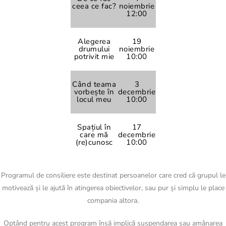
ceea ce fac?
noiembrie
12:00
Alegerea
19
drumului
noiembrie
potrivit mie
10:00
Când teama
⁠3
vorbește în
decembrie
locul meu
10:00
Spațiul în
17
care mă
decembrie
(re)cunosc
10:00
Programul de consiliere este destinat persoanelor care cred că grupul le
motivează și le ajută în atingerea obiectivelor, sau pur și simplu le place
compania altora.
Optând pentru acest program însă implică suspendarea sau amânarea