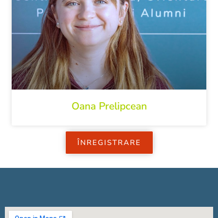
Oana Prelipcean
ÎNREGISTRARE