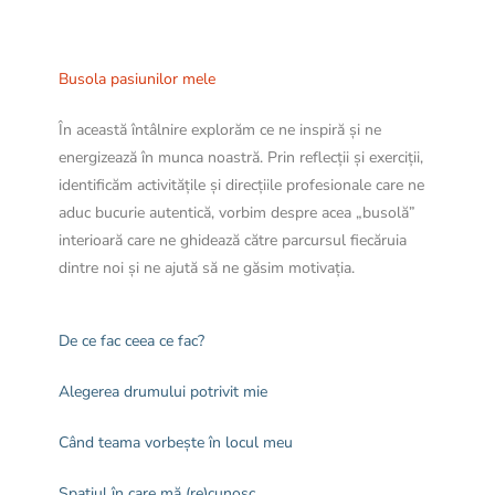
Busola pasiunilor mele
În această întâlnire explorăm ce ne inspiră și ne
energizează în munca noastră. Prin reflecții și exerciții,
identificăm activitățile și direcțiile profesionale care ne
aduc bucurie autentică, vorbim despre acea „busolă”
interioară care ne ghidează către parcursul fiecăruia
dintre noi și ne ajută să ne găsim motivația.
De ce fac ceea ce fac?
Alegerea drumului potrivit mie
Când teama vorbește în locul meu
Spațiul în care mă (re)cunosc