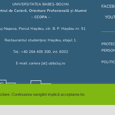
UNIVERSITATEA BABEȘ-BOLYAI
FACE
trul de Carieră, Orientare Profesională și Alumni
YOU
– CCOPA
–
uj-Napoca, Parcul Hașdeu, str. B. P. Hașdeu nr. 51
Restaurantul studențesc Hașdeu, etajul 1.
PROTEC
PERSO
Tel.: +40 264 405 300, int. 6032
POLITI
E-mail: cariera [at] ubbcluj.ro
zitare. Continuarea navigării implică acceptarea lor.