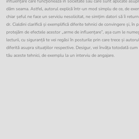
influențare care funcționează în societate sau care sunt aplicate asup
dăm seama. Astfel, autorul explică într-un mod simplu de ce, de exe
chiar șeful ne face un serviciu nesolicitat, ne simțim datori să îi retu
dr. Cialdini clarifică și exemplifică diferite tehnici de convingere și, 
protejăm de efectele acestor „arme de influențare”, așa cum le numeșt
lecturii, cu siguranță te vei regăsi în posturile prin care trece și autoru
diferită asupra situațiilor respective. Desigur, vei învăța totodată cum
tău aceste tehnici, de exemplu la un interviu de angajare.