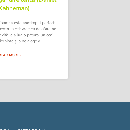
Kahneman)
Toamna este anotimpul perfect
pentru a citi: vremea de afară ne
invită la a lua o pătură, un ceai
fierbinte și a ne alege o
READ MORE »