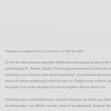
Vacanța nu e gata încă și tu ești tot cu chef de citit?
Și noi! De data aceasta explorăm tărâmurile psihologiei sociale și îț
psihologului dr. Robert Cialdini, Psihologia persuasiunii. Înainte de t
proverbul „nu judeca o carte după coperta sa” se potrivește de minune
arată a fi foarte prieteoasă, modul în care dr. Cialdini scrie e foarte cl
amuzant și cu multe exemple în care ne regăsim fiecare dintre noi.
Dacă cel puțin o dată până acum ai fost în postura de client sau chiar 
anumit produs sau diferite servicii, cartea ți se adresează. Autorul dis