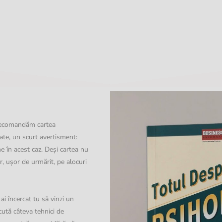
i recomandăm cartea
oate, un scurt avertisment:
 în acest caz. Deși cartea nu
ar, ușor de urmărit, pe alocuri
ai încercat tu să vinzi un
cută câteva tehnici de