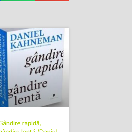
Gândire rapidă,
gândire lentă (Daniel