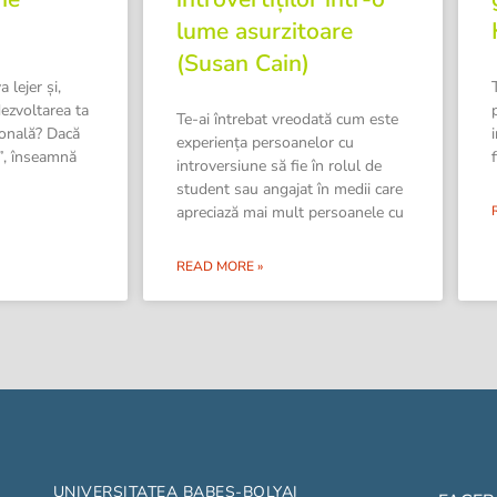
lume asurzitoare
(Susan Cain)
a lejer și,
dezvoltarea ta
Te-ai întrebat vreodată cum este
sonală? Dacă
experiența persoanelor cu
”, înseamnă
introversiune să fie în rolul de
student sau angajat în medii care
apreciază mai mult persoanele cu
READ MORE »
UNIVERSITATEA BABEȘ-BOLYAI