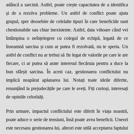
ad
â
nc
ă
a sarcinii. Astfel, poate cre
ș
te capacitatea de a identifica
ș
i de a rezolva probleme. Un astfel de conflict poate ajuta
grupul, spre deosebire de celelalte tipuri
î
n care beneficiile sunt
chestionabile sau chiar inexistente. Astfel, data viitoare c
â
nd vei
î
nt
â
mpina o ne
î
n
ț
elegere cu colegul de echip
ă
, legat
ă
de ce
î
nseamn
ă
sarcina
ș
i cum ar putea fi rezolvat
ă
, nu te speria. Un
astfel de conflict nu ar trebui s
ă
fie legat de valorile pe care le are
fiecare, ci ar putea s
ă
arate interesul fiec
ă
ruia pentru a duce la
bun sf
â
r
ș
it sarcina.
Î
n acest caz, gestionarea conflictului nu
implic
ă
neapărat aplanarea lui. Nota
ț
i toate ideile diferite,
renun
țâ
nd la prejudec
ăț
ile pe care le ave
ț
i. Fi
ț
i curio
ș
i, interesa
ț
i
de opiniile celorlal
ț
i.
Prin urmare, impactul conflictului este diferit
î
n via
ț
a noastr
ă
,
poate aduce o serie de tensiuni,
î
ns
ă
poate avea beneficii. Uneori
este necesara gestionarea lui, alteori este util
ă
acceptarea faptului