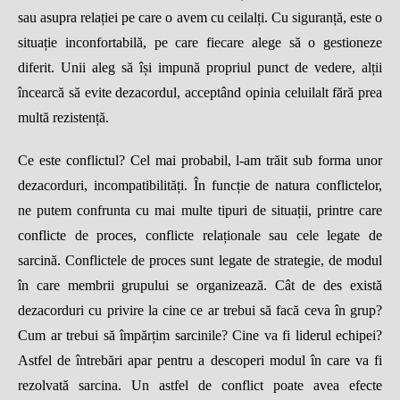
sau asupra rela
ț
iei pe care o avem cu ceilal
ț
i. Cu siguran
ță
, este o
situa
ț
ie inconfortabil
ă
, pe care fiecare alege s
ă
o gestioneze
diferit. Unii aleg s
ă îș
i impun
ă
propriul punct de vedere, al
ț
ii
î
ncearc
ă
s
ă
evite dezacordul, accept
â
nd opinia celuilalt f
ă
r
ă
prea
mult
ă
rezisten
ță
.
Ce este conflictul? Cel mai probabil, l-am tr
ă
it sub forma unor
dezacorduri, incompatibilit
ăț
i.
Î
n func
ț
ie de natura conflictelor,
ne putem confrunta cu mai multe tipuri de situa
ț
ii, printre care
conflicte de proces, conflicte rela
ț
ionale sau cele legate de
sarcin
ă
. Conflictele de proces sunt legate de strategie, de modul
î
n care membrii grupului se organizeaz
ă
. C
â
t de des exist
ă
dezacorduri cu privire la cine ce ar trebui s
ă
fac
ă
ceva
î
n grup?
Cum ar trebui s
ă î
mp
ă
r
ț
im sarcinile? Cine va fi liderul echipei?
Astfel de
î
ntreb
ă
ri apar pentru a descoperi modul
î
n care va fi
rezolvat
ă
sarcina. Un astfel de conflict poate avea efecte