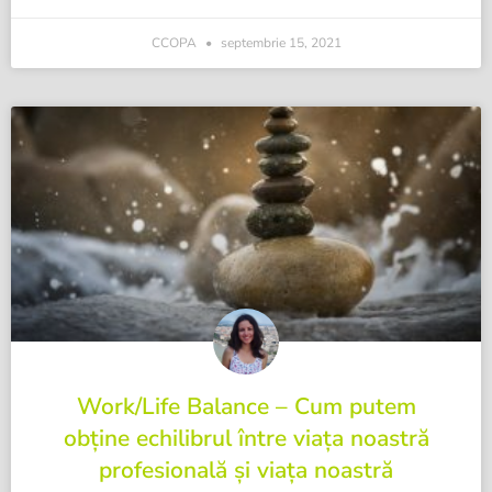
CCOPA
septembrie 15, 2021
Work/Life Balance – Cum putem
obține echilibrul între viața noastră
profesională și viața noastră