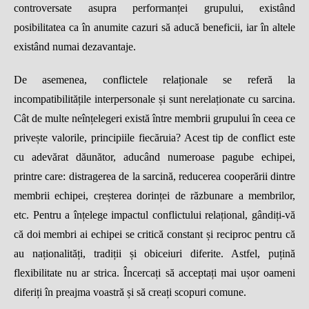
controversate asupra performan
ț
ei grupului, exist
â
nd
posibilitatea ca
î
n anumite cazuri s
ă
aduc
ă
beneficii, iar
î
n altele
exist
â
nd numai dezavantaje.
De asemenea, conflictele rela
ț
ionale se refer
ă
la
incompatibilit
ăț
ile interpersonale
ș
i sunt nerela
ț
ionate cu sarcina.
C
â
t de multe ne
î
n
ț
elegeri exist
ă î
ntre membrii grupului
î
n ceea ce
prive
ș
te valorile, principiile fiec
ă
ruia? Acest tip de conflict este
cu adev
ă
rat d
ă
un
ă
tor, aduc
â
nd numeroase pagube echipei,
printre care: distragerea de la sarcin
ă
, reducerea cooper
ă
rii dintre
membrii echipei, cre
ș
terea dorin
ț
ei de r
ă
zbunare a membrilor,
etc. Pentru a
î
n
ț
elege impactul conflictului rela
ț
ional, g
â
ndi
ț
i-v
ă
c
ă
doi membri ai echipei se critic
ă
constant
ș
i reciproc pentru c
ă
au na
ț
ionalit
ăț
i, tradi
ț
ii
ș
i obiceiuri diferite. Astfel, pu
ț
in
ă
flexibilitate nu ar strica.
Î
ncerca
ț
i s
ă
accepta
ț
i mai u
ș
or oameni
diferi
ț
i
î
n preajma voastr
ă ș
i s
ă
crea
ț
i scopuri comune.