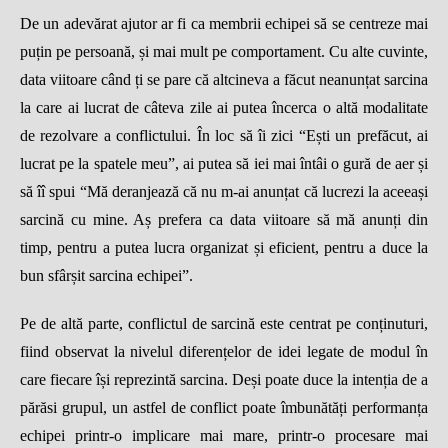
De
un adev
ă
rat ajutor ar fi ca membrii echipei s
ă
se centreze mai
pu
ț
in pe persoan
ă
,
ș
i mai mult pe comportament. Cu alte cuvinte,
data viitoare c
â
nd
ț
i se pare c
ă
altcineva a f
ă
cut neanun
ț
at sarcina
la care ai lucrat de c
â
teva zile ai putea
î
ncerca o alt
ă
modalitate
de rezolvare a conflictului.
Î
n loc s
ă î
i zici
“
E
ș
ti un pref
ă
cut, ai
lucrat pe la spatele meu
”
, ai putea s
ă
iei mai
î
nt
â
i o gur
ă
de aer
ș
i
s
ă îî
spui
“
M
ă
deranjeaz
ă
c
ă
nu m-ai anun
ț
at c
ă
lucrezi la aceea
ș
i
sarcin
ă
cu mine. A
ș
prefera ca data viitoare s
ă
m
ă
anun
ț
i din
timp, pentru a putea lucra organizat
ș
i eficient, pentru a duce la
bun sf
â
r
ș
it sarcina echipei
”
.
Pe de alt
ă
parte, conflictul de sarcin
ă
este centrat pe con
ț
inuturi,
fiind observat la nivelul diferen
ț
elor de idei legate de modul
î
n
care fiecare
îș
i reprezint
ă
sarcina. De
ș
i poate duce la inten
ț
ia de a
p
ă
r
ă
si grupul, un astfel de conflict poate
î
mbun
ă
t
ăț
i performan
ț
a
echipei printr-o implicare mai mare, printr-o procesare mai