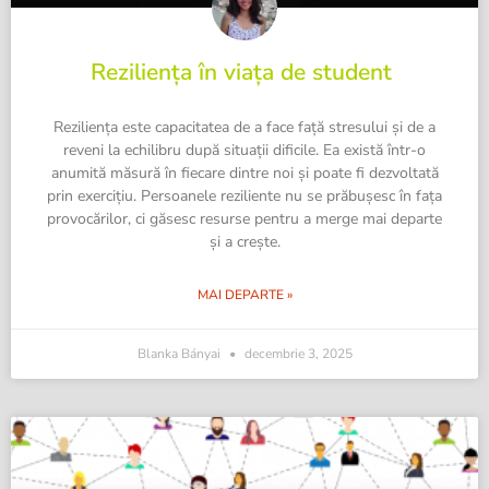
Reziliența în viața de student
Reziliența este capacitatea de a face față stresului și de a
reveni la echilibru după situații dificile. Ea există într-o
anumită măsură în fiecare dintre noi și poate fi dezvoltată
prin exercițiu. Persoanele reziliente nu se prăbușesc în fața
provocărilor, ci găsesc resurse pentru a merge mai departe
și a crește.
MAI DEPARTE »
Blanka Bányai
decembrie 3, 2025