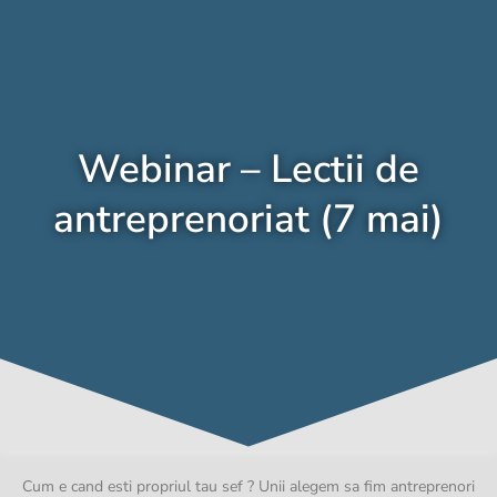
Webinar – Lectii de
antreprenoriat (7 mai)
Cum e cand esti propriul tau sef ? Unii alegem sa fim antreprenori