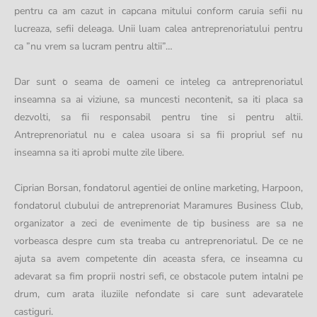
pentru ca am cazut in capcana mitului conform caruia sefii nu
lucreaza, sefii deleaga. Unii luam calea antreprenoriatului pentru
ca ”nu vrem sa lucram pentru altii”…
Dar sunt o seama de oameni ce inteleg ca antreprenoriatul
inseamna sa ai viziune, sa muncesti necontenit, sa iti placa sa
dezvolti, sa fii responsabil pentru tine si pentru altii.
Antreprenoriatul nu e calea usoara si sa fii propriul sef nu
inseamna sa iti aprobi multe zile libere.
Ciprian Borsan, fondatorul agentiei de online marketing, Harpoon,
fondatorul clubului de antreprenoriat Maramures Business Club,
organizator a zeci de evenimente de tip business are sa ne
vorbeasca despre cum sta treaba cu antreprenoriatul. De ce ne
ajuta sa avem competente din aceasta sfera, ce inseamna cu
adevarat sa fim proprii nostri sefi, ce obstacole putem intalni pe
drum, cum arata iluziile nefondate si care sunt adevaratele
castiguri.