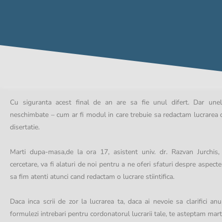
Cu siguranta acest final de an are sa fie unul difert. Dar une
neschimbate – cum ar fi modul in care trebuie sa redactam lucrarea 
disertatie.
Marti dupa-masa,de la ora 17, asistent univ. dr. Razvan Jurchis
cercetare, va fi alaturi de noi pentru a ne oferi sfaturi despre aspecte
sa fim atenti atunci cand redactam o lucrare stiintifica.
Daca inca scrii de zor la lucrarea ta, daca ai nevoie sa clarifici an
formulezi intrebari pentru cordonatorul lucrarii tale, te asteptam marti