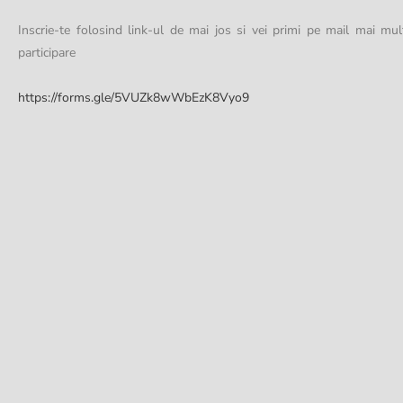
Inscrie-te folosind link-ul de mai jos si vei primi pe mail mai mul
participare
https://forms.gle/5VUZk8wWbEzK8Vyo9