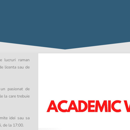
le lucruri raman
de licenta sau de
, un pasionat de
le la care trebuie
umite idei sau sa
, de la 17:00.