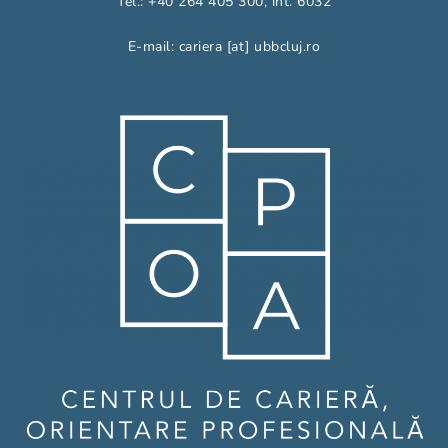
Tel.: +40 264 405 300, int. 6032
E-mail: cariera [at] ubbcluj.ro