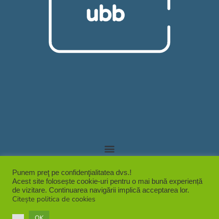
Punem preţ pe confidenţialitatea dvs.!
Acest site folosește cookie-uri pentru o mai bună experiență
de vizitare. Continuarea navigării implică acceptarea lor.
PROTECȚIA DATELOR CU CARACTER PERSONAL
Citește politica de cookies
OK