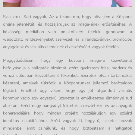
Sziasztok! Saci vagyok. Az a feladatom, hogy növeljem a Központ
online jelenlétét, és hozzájáruljak az image-ének erősítéséhez. A
közösségi médiában való posztolásért felelek, gondozom a
weboldalt, rendezvényeket szervezek és a rendezvények promóciós
anyagainak és vizuális elemeinek elkészítéséért vagyok felelős.
Meggyőződésem, hogy egy központ image-e közvetlenül
befolyásolja a hallgatók bizalmát, ezért igyekszem friss, modern és
vonzó stílusban közvetíteni értékeinket. Szeretek olyan tartalmakat
készíteni, amelyek tükrözik a Központunkat jellemző barátságos
légkört. Emellett úgy vélem, hogy egy jól átgondolt vizuális
kommunikáció egy egyszerű üzenetet is emlékezetes élménnyé tud
alakítani. Ezért nagy hangsúlyt fektetek a részletekre és az anyagok
koherenciájára, hogy minden projekt hozzájáruljon egy szilárd
identitás kialakításához. Azért vagyok itt, hogy új szeletet hozzak
mindenbe, amit csinálunk, és hogy biztosítsam a hallgatók