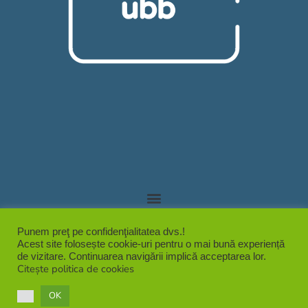
Punem preţ pe confidenţialitatea dvs.!
Acest site folosește cookie-uri pentru o mai bună experiență
de vizitare. Continuarea navigării implică acceptarea lor.
PROTECȚIA DATELOR CU CARACTER PERSONAL
Citește politica de cookies
OK
POLITICA DE COOKIES