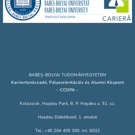
BABEȘ-BOLYAI TUDOMÁNYEGYETEM
Karriertanácsadó,
Pályaorientációs és Alumni Központ
– CCOPA
–
Kolozsvár, Hașdeu Park, B. P. Hașdeu u. 51. sz.
Hașdeu Diákétkező, 1. emelet
Tel.: +40 264 405 300, int. 6032